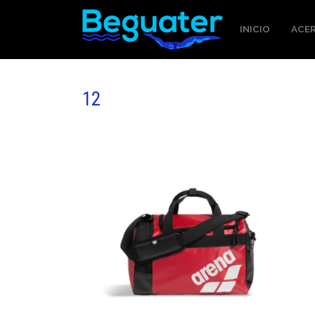
INICIO
ACER
12