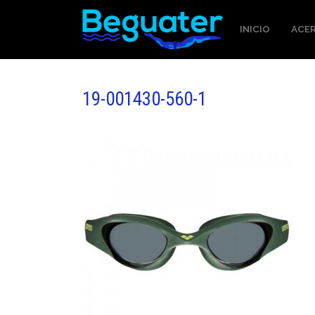
INICIO
ACER
19-001430-560-1