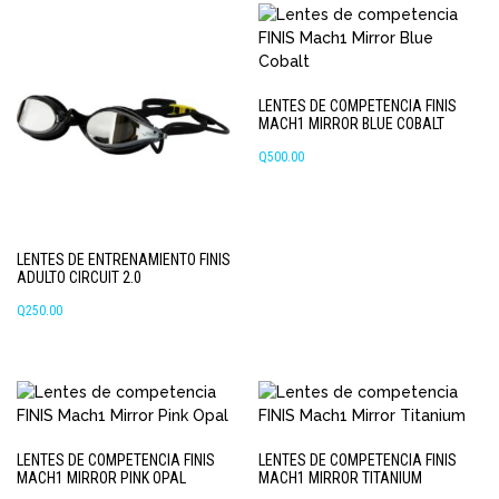
múltiples
variantes.
Las
opciones
LENTES DE COMPETENCIA FINIS
se
MACH1 MIRROR BLUE COBALT
pueden
Q
500.00
elegir
en
la
página
de
LENTES DE ENTRENAMIENTO FINIS
producto
ADULTO CIRCUIT 2.0
Q
250.00
Este
producto
tiene
múltiples
variantes.
LENTES DE COMPETENCIA FINIS
LENTES DE COMPETENCIA FINIS
Las
MACH1 MIRROR PINK OPAL
MACH1 MIRROR TITANIUM
opciones