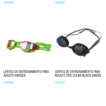
se
Q
500.00
Q
500.00
pueden
elegir
en
la
página
de
producto
LENTES DE ENTRENAMIENTO FINIS
LENTES DE ENTRENAMIENTO FINIS
ADULTO HAYDEN
ADULTO TIDE CLEAR BLACK SMOKE
Q
250.00
Q
140.00
Este
producto
tiene
múltiples