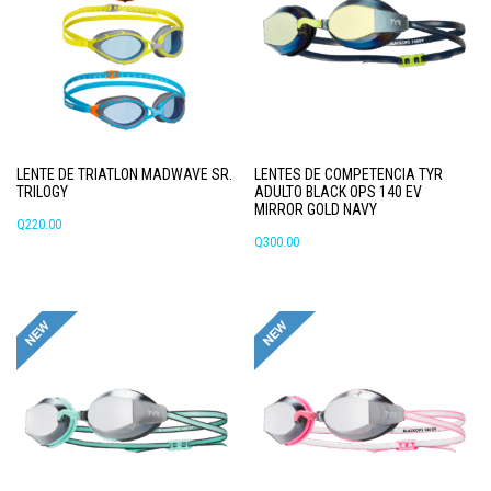
LENTE DE TRIATLON MADWAVE SR.
LENTES DE COMPETENCIA TYR
TRILOGY
ADULTO BLACK OPS 140 EV
MIRROR GOLD NAVY
Q
220.00
Q
300.00
Este
producto
tiene
múltiples
variantes.
Las
opciones
se
pueden
elegir
en