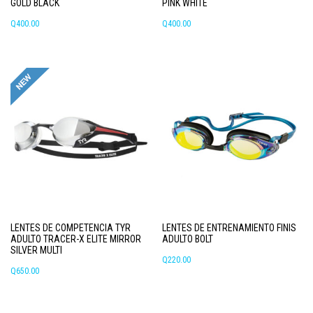
GOLD BLACK
PINK WHITE
Q
400.00
Q
400.00
LENTES DE COMPETENCIA TYR
LENTES DE ENTRENAMIENTO FINIS
ADULTO TRACER-X ELITE MIRROR
ADULTO BOLT
SILVER MULTI
Q
220.00
Q
650.00
Este
producto
tiene