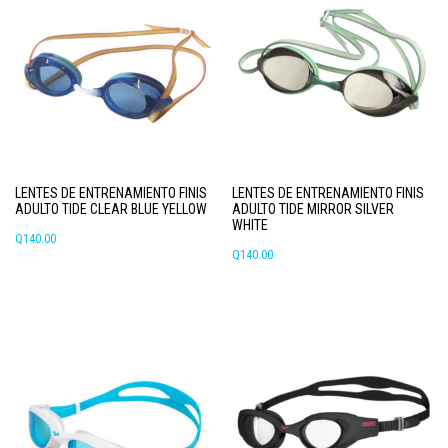
variantes.
Las
opciones
se
pueden
elegir
en
la
página
LENTES DE ENTRENAMIENTO FINIS
LENTES DE ENTRENAMIENTO FINIS
de
ADULTO TIDE CLEAR BLUE YELLOW
ADULTO TIDE MIRROR SILVER
producto
WHITE
Q
140.00
Q
140.00