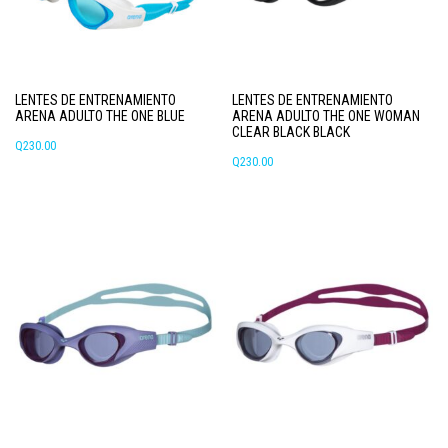
LENTES DE ENTRENAMIENTO
LENTES DE ENTRENAMIENTO
ARENA ADULTO THE ONE BLUE
ARENA ADULTO THE ONE WOMAN
CLEAR BLACK BLACK
Q
230.00
Q
230.00
Este
producto
tiene
múltiples
variantes.
Las
opciones
se
pueden
elegir
en
la
página