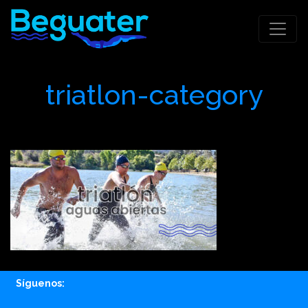
triatlon-category
Síguenos: