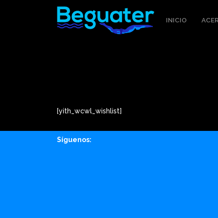
INICIO
ACER
[yith_wcwl_wishlist]
Síguenos:
Facebook
Instagram
Whatsapp
Email