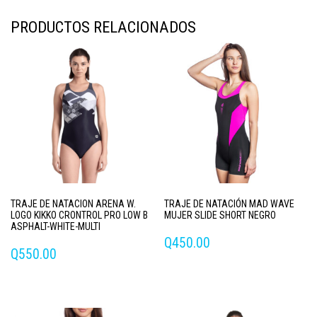
PRODUCTOS RELACIONADOS
TRAJE DE NATACION ARENA W.
TRAJE DE NATACIÓN MAD WAVE
LOGO KIKKO CRONTROL PRO LOW B
MUJER SLIDE SHORT NEGRO
ASPHALT-WHITE-MULTI
Q
450.00
Q
550.00
Este
Este
producto
producto
tiene
tiene