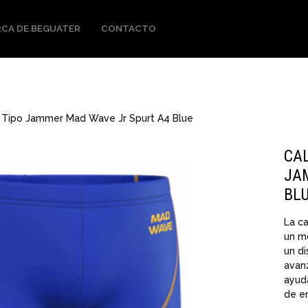
CA DE BEGUATER
CONTACTO
 Tipo Jammer Mad Wave Jr Spurt A4 Blue
CA
JA
BL
La c
un m
un d
avan
ayuda
de e