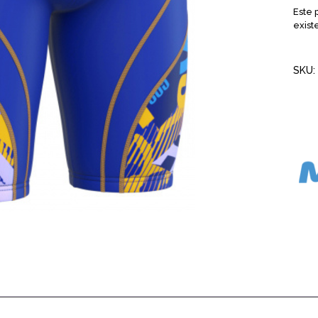
Este 
exist
SKU: