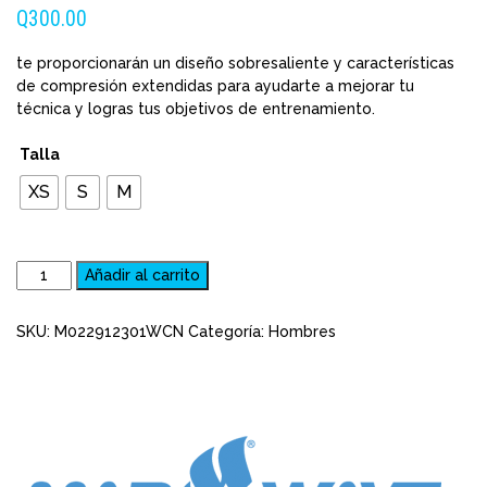
Q
300.00
te proporcionarán un diseño sobresaliente y características
de compresión extendidas para ayudarte a mejorar tu
técnica y logras tus objetivos de entrenamiento.
Talla
XS
S
M
Calzoneta
Añadir al carrito
de
Natación
SKU:
M022912301WCN
Categoría:
Hombres
Tipo
Short
Mad
Wave
Hombre
X-
Treme