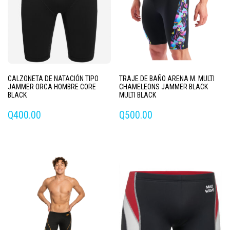
CALZONETA DE NATACIÓN TIPO
TRAJE DE BAÑO ARENA M. MULTI
JAMMER ORCA HOMBRE CORE
CHAMELEONS JAMMER BLACK
BLACK
MULTI BLACK
Q
400.00
Q
500.00
Este
Este
producto
producto
tiene
tiene
múltiples
múltiples
variantes.
variantes.
Las
Las
opciones
opciones
se
se
pueden
pueden