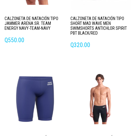
CALZONETA DE NATACIÓN TIPO
CALZONETA DE NATACIÓN TIPO
JAMMER ARENA SR. TEAM
SHORT MAD WAVE MEN
ENERGY NAVY-TEAM-NAVY
SWIMSHORTS ANTICHLOR SPIRIT
PBT BLACK/RED
Q
550.00
Q
320.00
Este
producto
tiene
múltiples
variantes.
Las
opciones
se
pueden
elegir
en
la
página