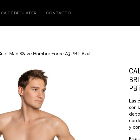
CA DE BEGUATER
CONTACTO
Brief Mad Wave Hombre Force A3 PBT Azul
CA
BR
PB
Las c
son l
depor
cordo
y co
Este 