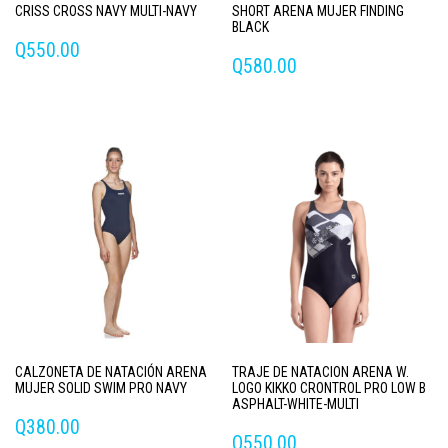
CRISS CROSS NAVY MULTI-NAVY
SHORT ARENA MUJER FINDING
BLACK
Q
550.00
Q
580.00
Este
Este
producto
producto
tiene
tiene
múltiples
múltiples
variantes.
variantes.
Las
Las
opciones
opciones
se
se
pueden
pueden
elegir
elegir
en
en
la
la
página
página
de
CALZONETA DE NATACIÓN ARENA
TRAJE DE NATACION ARENA W.
de
producto
MUJER SOLID SWIM PRO NAVY
LOGO KIKKO CRONTROL PRO LOW B
producto
ASPHALT-WHITE-MULTI
Q
380.00
Q
550.00