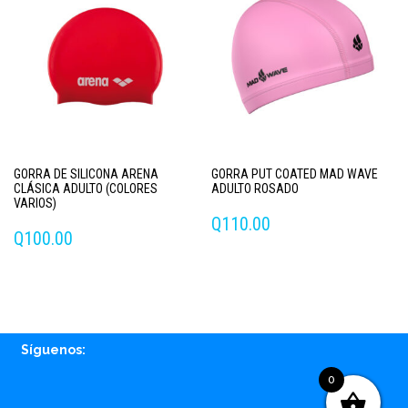
GORRA DE SILICONA ARENA
GORRA PUT COATED MAD WAVE
CLÁSICA ADULTO (COLORES
ADULTO ROSADO
VARIOS)
Q
110.00
Q
100.00
Este
producto
tiene
múltiples
Síguenos:
variantes.
Las
0
opciones
Facebook
Instagram
Whatsapp
Email