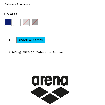
Colores Oscuros
Colores
Gorra
Añadir al carrito
de
Silicona
SKU:
ARE-91662-90
Categoría:
Gorras
ARENA
Clásica
Adulto
(colores
oscuros)
cantidad