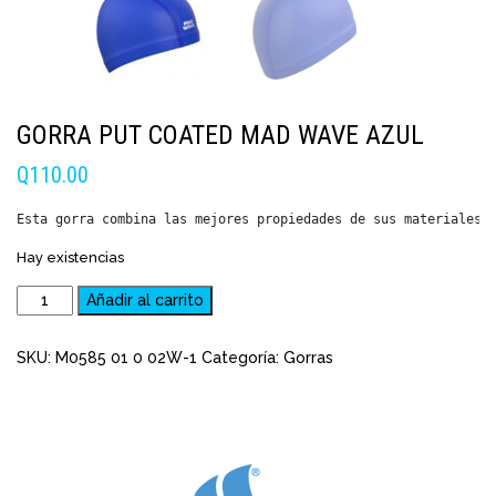
GORRA PUT COATED MAD WAVE AZUL
Q
110.00
Esta gorra combina las mejores propiedades de sus materiales:
Hay existencias
Gorra
Añadir al carrito
PUT
Coated
SKU:
M0585 01 0 02W-1
Categoría:
Gorras
Mad
Wave
Azul
cantidad