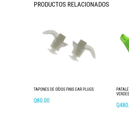
PRODUCTOS RELACIONADOS
TAPONES DE OÍDOS FINIS EAR PLUGS
PATALE
VERDE
Q
80.00
Q
480
Este
produ