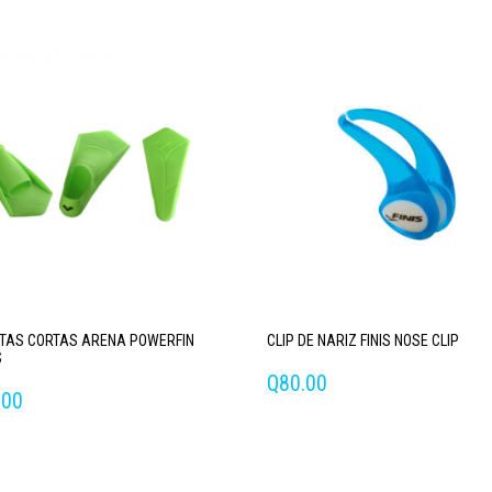
TAS CORTAS ARENA POWERFIN
CLIP DE NARIZ FINIS NOSE CLIP
S
Q
80.00
.00
Este
producto
cto
tiene