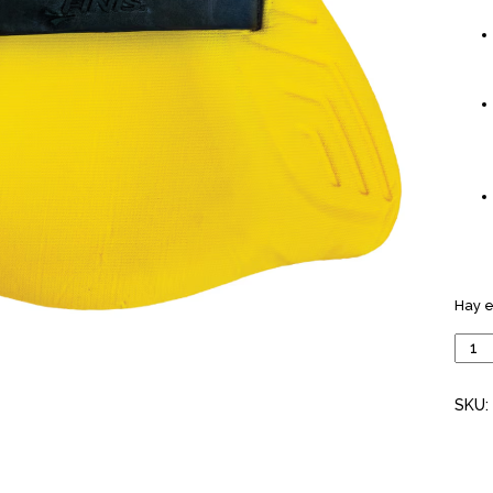
Hay e
Tabl
de
Nata
SKU:
ALIG
KICK
Finis
Adul