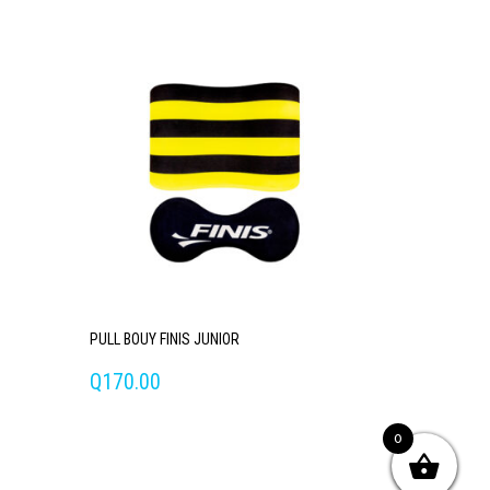
PULL BOUY FINIS JUNIOR
Q
170.00
Este
0
producto
tiene