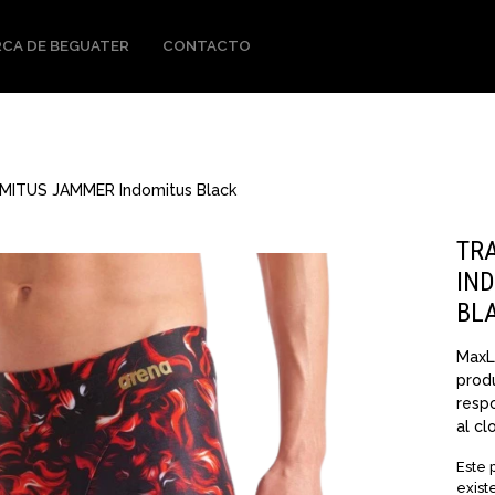
CA DE BEGUATER
CONTACTO
OMITUS JAMMER Indomitus Black
TR
IN
BL
MaxL
produ
resp
al cl
Este 
exist