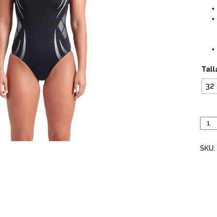
Tall
32
Traje
de
baño
SKU:
AREN
W.
POSE
PRO
BAC
Black
Shoc