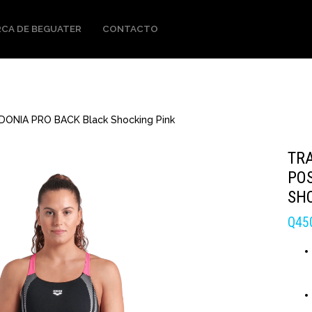
CA DE BEGUATER
CONTACTO
DONIA PRO BACK Black Shocking Pink
TR
PO
SH
Q
45