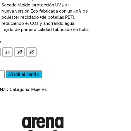
Secado rápido, protección UV 50+
Nueva versión Eco fabricada con un 50% de
poliéster reciclado (de botellas PET),
reduciendo el CO2 y ahorrando agua.
Tejido de primera calidad fabricado en Italia
a
34
36
38
Añadir al carrito
N/D
Categoría:
Mujeres
A
IDONIA
K
king