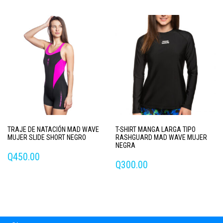
producto
producto
tiene
tiene
múltiples
múltiples
variantes.
variantes.
Las
Las
opciones
opciones
se
se
pueden
pueden
elegir
elegir
en
en
la
la
página
página
de
TRAJE DE NATACIÓN MAD WAVE
T-SHIRT MANGA LARGA TIPO
de
producto
MUJER SLIDE SHORT NEGRO
RASHGUARD MAD WAVE MUJER
producto
NEGRA
Q
450.00
Q
300.00
Este
Este
producto
producto
tiene
tiene
múltiples
múltiples
variantes.