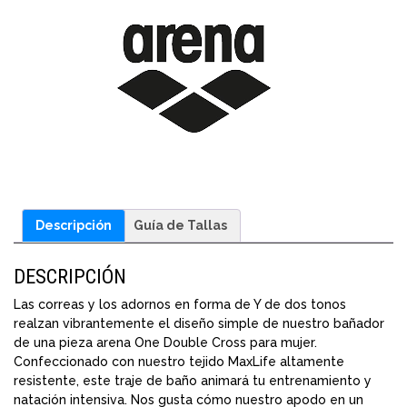
Crontrol
Pro
Low
B
Asphalt-
white-
multi
cantidad
Descripción
Guía de Tallas
DESCRIPCIÓN
Las correas y los adornos en forma de Y de dos tonos
realzan vibrantemente el diseño simple de nuestro bañador
de una pieza arena One Double Cross para mujer.
Confeccionado con nuestro tejido MaxLife altamente
resistente, este traje de baño animará tu entrenamiento y
natación intensiva. Nos gusta cómo nuestro apodo en un