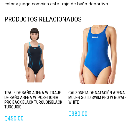
color a juego combina este traje de baño deportivo.
PRODUCTOS RELACIONADOS
TRAJE DE BAÑO ARENA W. TRAJE
CALZONETA DE NATACIÓN ARENA
DE BAÑO ARENA W. POSEIDONIA
MUJER SOLID SWIM PRO W ROYAL-
PRO BACK BLACK TURQUOISBLACK
WHITE
TURQUOIS
Q
380.00
Q
450.00
Este
Este