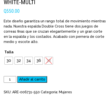
WHITE-MULTI
Q
550.00
Este diseño garantiza un rango total de movimiento mientras
nada. Nuestra espalda Double Cross tiene dos juegos de
correas finas que se cruzan elegantemente y un gran corte
en la espalda y los costados. Acabado con pernera de corte
medio y escote alto.
Talla
30
32
34
36
38
Traje
Añadir al carrito
de
natacion
SKU:
ARE-006731-550
Categoría:
Mujeres
Arena
W.
Logo
Kikko