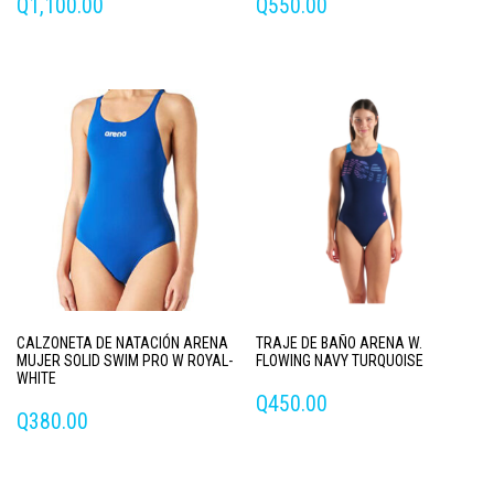
Q
1,100.00
Q
550.00
Este
Este
producto
producto
tiene
tiene
múltiples
múltiples
variantes.
variantes.
Las
Las
opciones
opciones
se
se
pueden
pueden
elegir
elegir
en
en
la
la
página
página
CALZONETA DE NATACIÓN ARENA
TRAJE DE BAÑO ARENA W.
de
de
MUJER SOLID SWIM PRO W ROYAL-
FLOWING NAVY TURQUOISE
producto
producto
WHITE
Q
450.00
Q
380.00
Este
Este
producto
producto