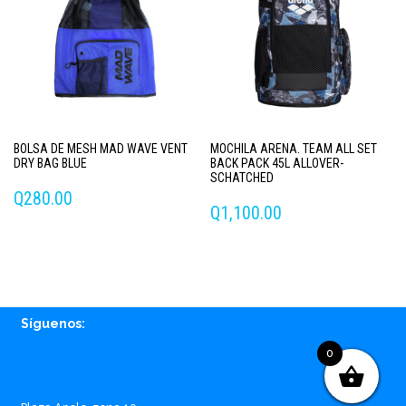
BOLSA DE MESH MAD WAVE VENT
MOCHILA ARENA. TEAM ALL SET
DRY BAG BLUE
BACK PACK 45L ALLOVER-
SCHATCHED
Q
280.00
Q
1,100.00
Síguenos:
0
Facebook
Instagram
Whatsapp
Email