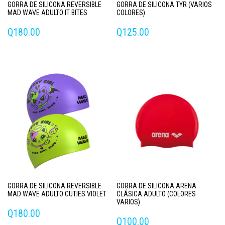
GORRA DE SILICONA REVERSIBLE
GORRA DE SILICONA TYR (VARIOS
MAD WAVE ADULTO IT BITES
COLORES)
Q
180.00
Q
125.00
Este
producto
tiene
múltiples
variantes.
Las
opciones
se
pueden
elegir
en
la
página
GORRA DE SILICONA REVERSIBLE
GORRA DE SILICONA ARENA
de
MAD WAVE ADULTO CUTIES VIOLET
CLÁSICA ADULTO (COLORES
producto
VARIOS)
Q
180.00
Q
100.00