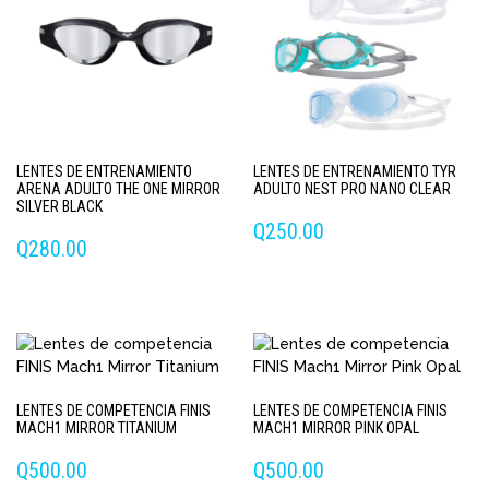
LENTES DE ENTRENAMIENTO
LENTES DE ENTRENAMIENTO TYR
ARENA ADULTO THE ONE MIRROR
ADULTO NEST PRO NANO CLEAR
SILVER BLACK
Q
250.00
Q
280.00
Este
producto
tiene
múltiples
variantes.
Las
LENTES DE COMPETENCIA FINIS
LENTES DE COMPETENCIA FINIS
opciones
MACH1 MIRROR TITANIUM
MACH1 MIRROR PINK OPAL
se
pueden
Q
500.00
Q
500.00
elegir