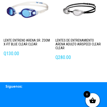
Las
opciones
se
pueden
elegir
en
la
página
LENTE ENTRENO ARENA SR. ZOOM
LENTES DE ENTRENAMIENTO
de
X-FIT BLUE CLEAR CLEAR
ARENA ADULTO AIRSPEED CLEAR
producto
CLEAR
Q
130.00
Q
280.00
Síguenos:
0
Facebook
Instagram
Whatsapp
Email