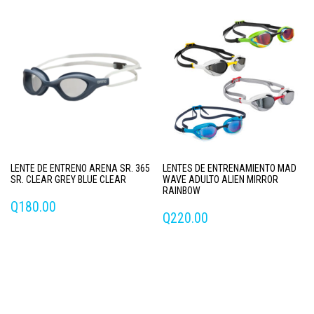
LENTE DE ENTRENO ARENA SR. 365
LENTES DE ENTRENAMIENTO MAD
SR. CLEAR GREY BLUE CLEAR
WAVE ADULTO ALIEN MIRROR
RAINBOW
Q
180.00
Q
220.00
Este
producto
tiene
múltiples
variantes.