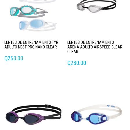
LENTES DE ENTRENAMIENTO TYR
LENTES DE ENTRENAMIENTO
ADULTO NEST PRO NANO CLEAR
ARENA ADULTO AIRSPEED CLEAR
CLEAR
Q
250.00
Q
280.00
Este
producto
tiene
múltiples
variantes.
Las
opciones
se
pueden
elegir