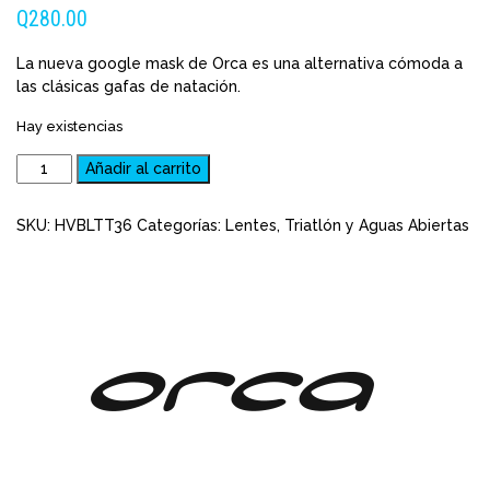
Q
280.00
La nueva google mask de Orca es una alternativa cómoda a
las clásicas gafas de natación.
Hay existencias
Lentes
Añadir al carrito
de
Natación
SKU:
HVBLTT36
Categorías:
Lentes
,
Triatlón y Aguas Abiertas
Tipo
Careta
Orca
Adulto
Killa
Mask
cantidad